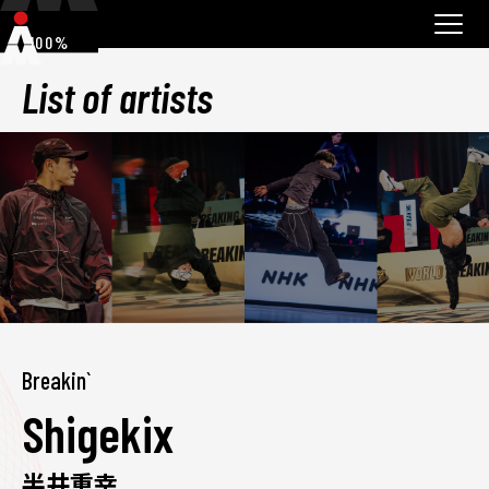
100%
List of artists
Breakin`
Shigekix
半井重幸