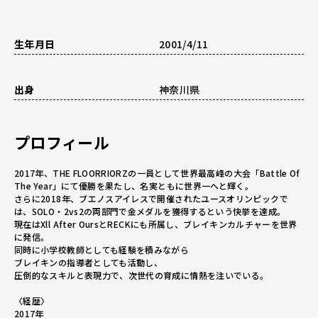
生年月日
2001/4/11
出身
神奈川県
プロフィール
2017年、THE FLOORRIORZの一員として世界最高峰の大会「Battle Of
The Year」にて優勝を果たし、名実ともに世界一へと輝く。
さらに2018年、ブエノスアイレスで開催されたユースオリンピックで
は、SOLO・2vs2の両部門で金メダルを獲得するという快挙を達成。
現在はXll After OursとRECKにも所属し、ブレイキンカルチャーを世界
に発信。
同時に小学校教師としても経験を積みながら
ブレイキンの指導者としても活動し、
圧倒的なスキルと表現力で、次世代の育成に情熱を注いでいる。
〈経歴〉
2017年