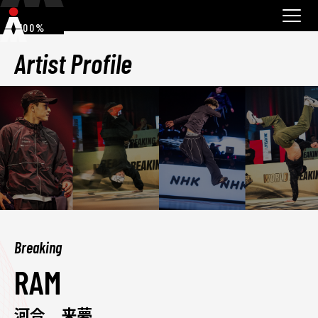
100%
Artist Profile
Breaking
RAM
河合 来夢