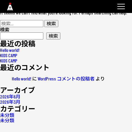
Nothing Found
It seems we can’t find what you’re looking for. Perhaps searching can help.
検
索:
検索
検索
最近の投稿
Hello world!
KIDS CAMP
KIDS CAMP
最近のコメント
Hello world!
に
WordPress コメントの投稿者
より
アーカイブ
2026年6月
2026年3月
カテゴリー
未分類
未分類