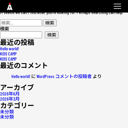
Nothing Found
It seems we can’t find what you’re looking for. Perhaps searching can help.
検
索:
検索
検索
最近の投稿
Hello world!
KIDS CAMP
KIDS CAMP
最近のコメント
Hello world!
に
WordPress コメントの投稿者
より
アーカイブ
2026年6月
2026年3月
カテゴリー
未分類
未分類