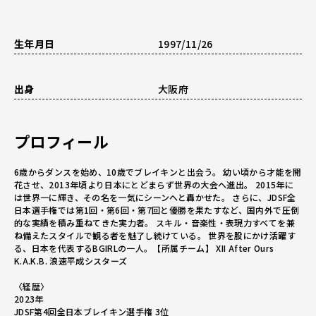
生年月日
1997/11/26
出身
大阪府
プロフィール
6歳からダンスを始め、10歳でブレイキンと出会う。 幼い頃から才能を開
花させ、2013年頃より日本にとどまらず世界の大会へ進出。 2015年に
は世界一に輝き、その名を一気にシーンへと轟かせた。 さらに、JDSF全
日本選手権では第1回・第6回・第7回と優勝を果たすなど、国内外で圧倒
的な実績を積み重ねてきた実力者。 スキル・音楽性・表現力すべてを兼
ね備えたスタイルで観る者を魅了し続けている。 世界を股にかけ活躍す
る、日本を代表するBGIRLの一人。【所属チーム】 XII After Ours
K.A.K.B. 浪速平成シスターズ
〈経歴〉
2023年
JDSF第4回全日本ブレイキン選手権 3位