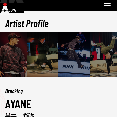
100%
Artist Profile
Breaking
AYANE
半井 彩弥